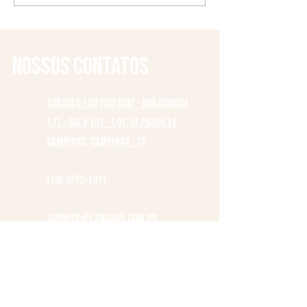
no blog onde estiver!
do seu blog
Nossos contatos
Subsolo Edifício Açaí - Rua Aguaçu,
171 - Sala 101 - Lot. Alphaville
Campinas, Campinas - SP
(19) 3272-1071
suporte@lanchao.com.br