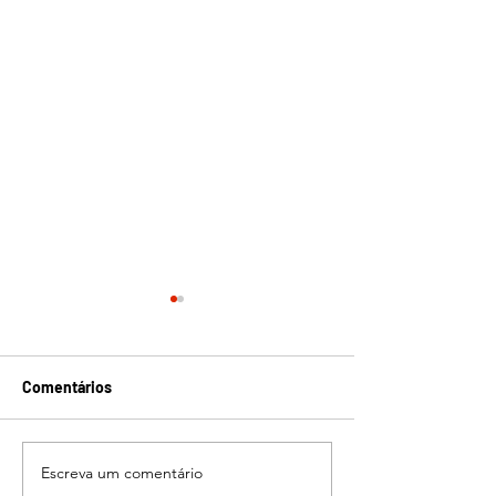
Comentários
Escreva um comentário
Agora você pode escrever
Aumente a com